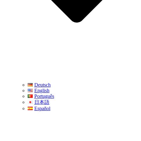
Deutsch
English
Português
日本語
Español