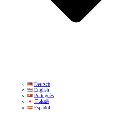
Deutsch
English
Português
日本語
Español