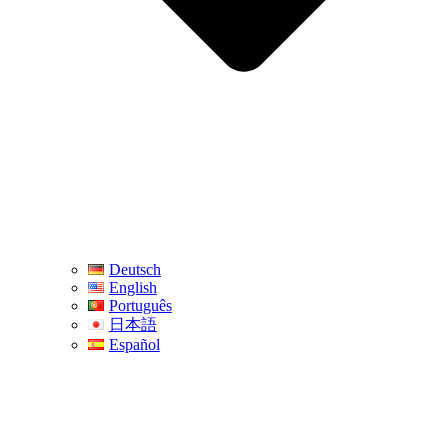
Deutsch
English
Português
日本語
Español